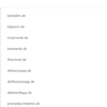
blmedien.de
blgastro.de
moproweb.de
kaeseweb.de
fleischnet.de
diehaccpapp.de
diefleischerapp.de
diebestellapp.de
promedia-thekentv.de