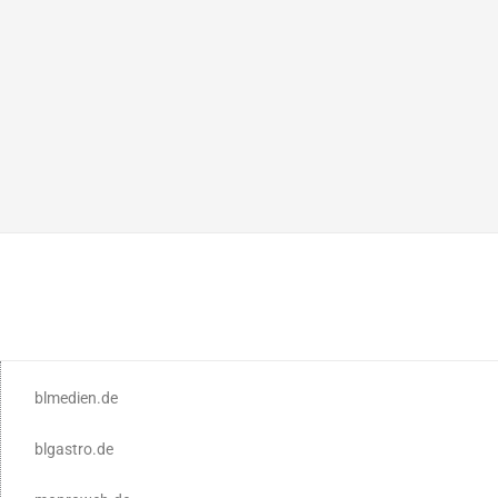
blmedien.de
blgastro.de