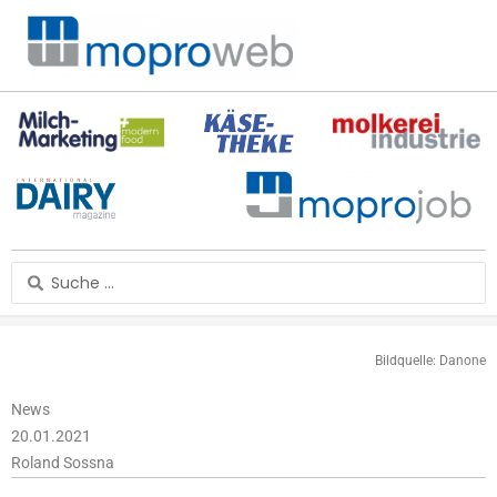
Zum
Inhalt
springen
Search
...
Bildquelle: Danone
News
20.01.2021
Roland Sossna