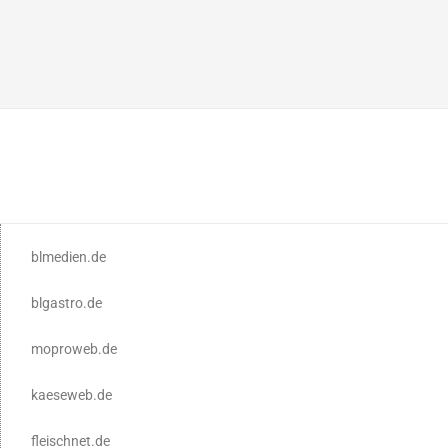
blmedien.de
blgastro.de
moproweb.de
kaeseweb.de
fleischnet.de