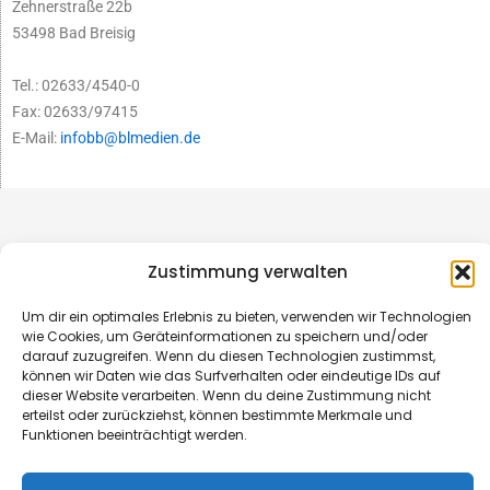
Zehnerstraße 22b
53498 Bad Breisig
Tel.: 02633/4540-0
Fax: 02633/97415
E-Mail:
infobb@blmedien.de
Zustimmung verwalten
Um dir ein optimales Erlebnis zu bieten, verwenden wir Technologien
wie Cookies, um Geräteinformationen zu speichern und/oder
darauf zuzugreifen. Wenn du diesen Technologien zustimmst,
können wir Daten wie das Surfverhalten oder eindeutige IDs auf
dieser Website verarbeiten. Wenn du deine Zustimmung nicht
erteilst oder zurückziehst, können bestimmte Merkmale und
© B&L MedienGesellschaft mbH & Co. KG
Funktionen beeinträchtigt werden.