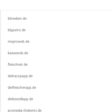
blmedien.de
blgastro.de
moproweb.de
kaeseweb.de
fleischnet.de
diehaccpapp.de
diefleischerapp.de
diebestellapp.de
promedia-thekentv.de