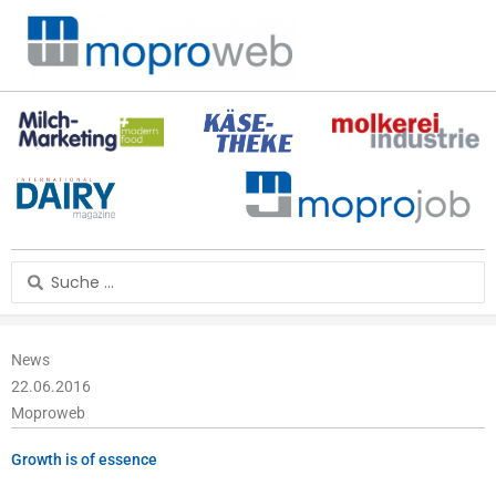
Zum
Inhalt
springen
Search
...
News
22.06.2016
Moproweb
Growth is of essence