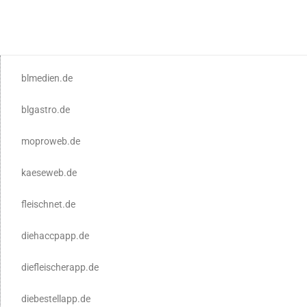
blmedien.de
blgastro.de
moproweb.de
kaeseweb.de
fleischnet.de
diehaccpapp.de
diefleischerapp.de
diebestellapp.de