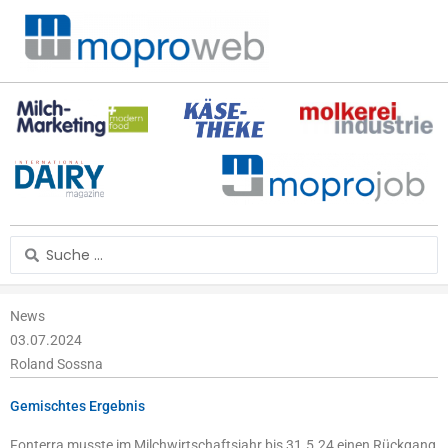
Zum
Inhalt
springen
Search
...
News
03.07.2024
Roland Sossna
Gemischtes Ergebnis
Fonterra musste im Milchwirtschaftsjahr bis 31.5.24 einen Rückgang