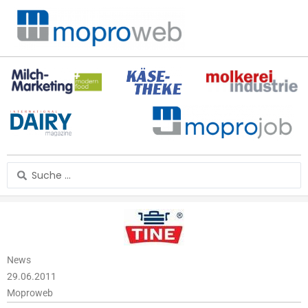
Zum
Inhalt
springen
Search
...
News
29.06.2011
Moproweb