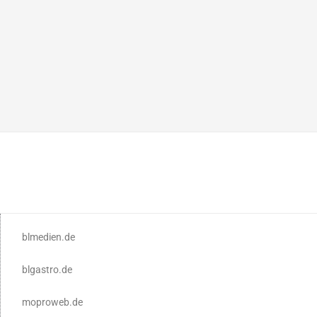
blmedien.de
blgastro.de
moproweb.de