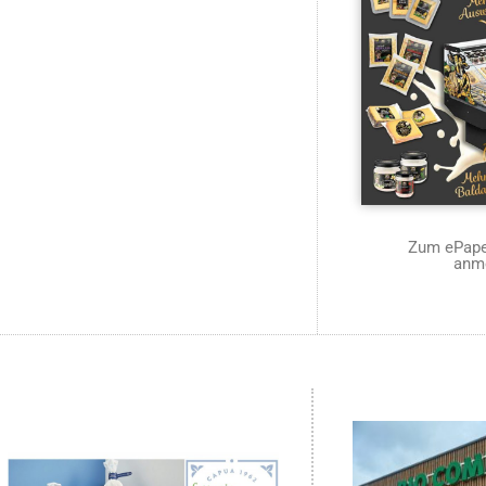
Zum ePaper
anm