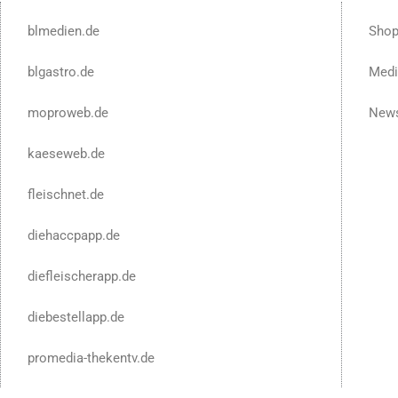
blmedien.de
Sho
blgastro.de
Medi
moproweb.de
News
kaeseweb.de
fleischnet.de
diehaccpapp.de
diefleischerapp.de
diebestellapp.de
promedia-thekentv.de