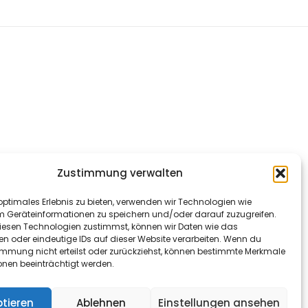
Zustimmung verwalten
optimales Erlebnis zu bieten, verwenden wir Technologien wie
m Geräteinformationen zu speichern und/oder darauf zuzugreifen.
esen Technologien zustimmst, können wir Daten wie das
en oder eindeutige IDs auf dieser Website verarbeiten. Wenn du
immung nicht erteilst oder zurückziehst, können bestimmte Merkmale
onen beeinträchtigt werden.
tieren
Ablehnen
Einstellungen ansehen