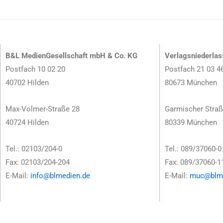
B&L MedienGesellschaft mbH & Co. KG
Verlagsniederla
Postfach 10 02 20
Postfach 21 03 4
40702 Hilden
80673 München
Max-Volmer-Straße 28
Garmischer Straß
40724 Hilden
80339 München
Tel.: 02103/204-0
Tel.: 089/37060-0
Fax: 02103/204-204
Fax: 089/37060-1
E-Mail:
info@blmedien.de
E-Mail:
muc@blme