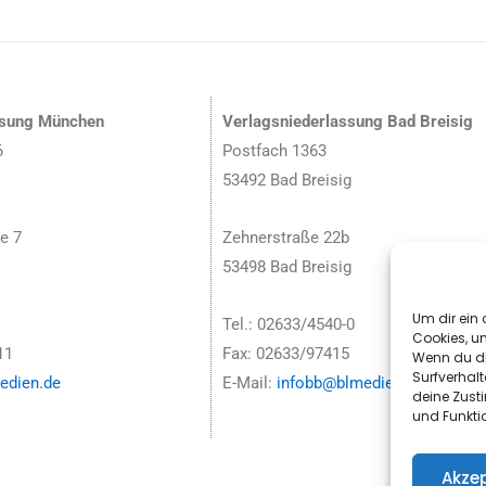
ssung München
Verlagsniederlassung Bad Breisig
6
Postfach 1363
53492 Bad Breisig
e 7
Zehnerstraße 22b
53498 Bad Breisig
Um dir ein 
Tel.: 02633/4540-0
Cookies, u
11
Fax: 02633/97415
Wenn du di
Surfverhalt
dien.de
E-Mail:
infobb@blmedien.de
deine Zust
und Funkti
Akzep