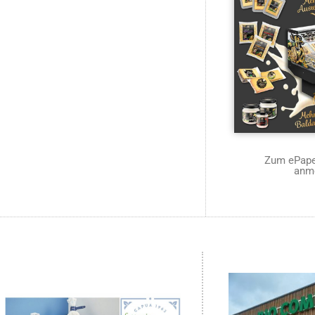
Zum ePaper
anm