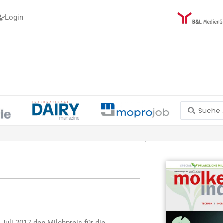
Login
Search
...
uli 2017 den Milchpreis für die