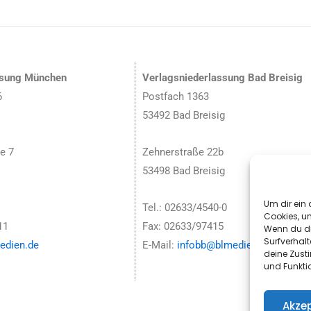
ssung München
Verlagsniederlassung Bad Breisig
6
Postfach 1363
53492 Bad Breisig
e 7
Zehnerstraße 22b
53498 Bad Breisig
Um dir ein 
Tel.: 02633/4540-0
Cookies, u
11
Fax: 02633/97415
Wenn du di
Surfverhalt
dien.de
E-Mail:
infobb@blmedien.de
deine Zust
und Funkti
Akzep