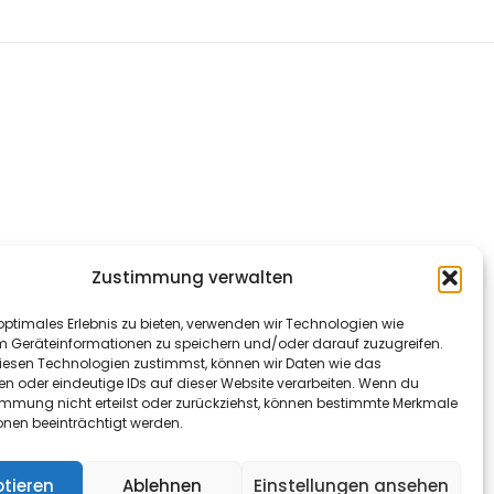
Zustimmung verwalten
optimales Erlebnis zu bieten, verwenden wir Technologien wie
m Geräteinformationen zu speichern und/oder darauf zuzugreifen.
esen Technologien zustimmst, können wir Daten wie das
en oder eindeutige IDs auf dieser Website verarbeiten. Wenn du
immung nicht erteilst oder zurückziehst, können bestimmte Merkmale
onen beeinträchtigt werden.
tieren
Ablehnen
Einstellungen ansehen