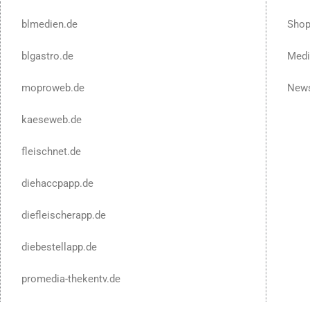
blmedien.de
Sho
blgastro.de
Medi
moproweb.de
News
kaeseweb.de
fleischnet.de
diehaccpapp.de
diefleischerapp.de
diebestellapp.de
promedia-thekentv.de