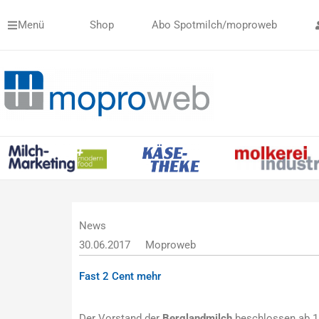
Zum
Menü
Shop
Abo Spotmilch/moproweb
Inhalt
springen
News
30.06.2017
Moproweb
Fast 2 Cent mehr
Der Vorstand der
Berglandmilch
beschlossen ab 1.J