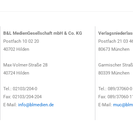
B&L MedienGesellschaft mbH & Co. KG
Verlagsniederla
Postfach 10 02 20
Postfach 21 03 4
40702 Hilden
80673 München
Max-Volmer-Straße 28
Garmischer Straß
40724 Hilden
80339 München
Tel.: 02103/204-0
Tel.: 089/37060-0
Fax: 02103/204-204
Fax: 089/37060-1
E-Mail:
info@blmedien.de
E-Mail:
muc@blme