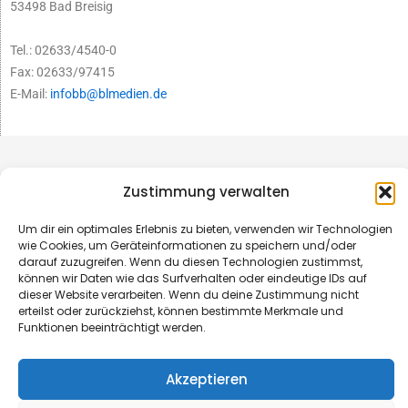
53498 Bad Breisig
Tel.: 02633/4540-0
Fax: 02633/97415
E-Mail:
infobb@blmedien.de
Zustimmung verwalten
Um dir ein optimales Erlebnis zu bieten, verwenden wir Technologien
wie Cookies, um Geräteinformationen zu speichern und/oder
darauf zuzugreifen. Wenn du diesen Technologien zustimmst,
können wir Daten wie das Surfverhalten oder eindeutige IDs auf
dieser Website verarbeiten. Wenn du deine Zustimmung nicht
erteilst oder zurückziehst, können bestimmte Merkmale und
Funktionen beeinträchtigt werden.
© B&L MedienGesellschaft mbH & Co. KG
Akzeptieren
Made with ♥ by HLT GmbH & Co. KG