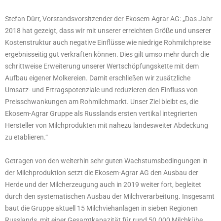
Stefan Dürr, Vorstandsvorsitzender der Ekosem-Agrar AG: „Das Jahr
2018 hat gezeigt, dass wir mit unserer erreichten Größe und unserer
Kostenstruktur auch negative Einflüsse wie niedrige Rohmilchpreise
ergebnisseitig gut verkraften können. Dies gilt umso mehr durch die
schrittweise Erweiterung unserer Wertschöpfungskette mit dem
Aufbau eigener Molkereien. Damit erschließen wir zusätzliche
Umsatz- und Ertragspotenziale und reduzieren den Einfluss von
Preisschwankungen am Rohmilchmarkt. Unser Ziel bleibt es, die
Ekosem-Agrar Gruppe als Russlands ersten vertikal integrierten
Hersteller von Milchprodukten mit nahezu landesweiter Abdeckung
zu etablieren.“
Getragen von den weiterhin sehr guten Wachstumsbedingungen in
der Milchproduktion setzt die Ekosem-Agrar AG den Ausbau der
Herde und der Milcherzeugung auch in 2019 weiter fort, begleitet
durch den systematischen Ausbau der Milchverarbeitung. Insgesamt
baut die Gruppe aktuell 15 Milchviehanlagen in sieben Regionen
Russlands, mit einer Gesamtkapazität für rund 50.000 Milchkühe.