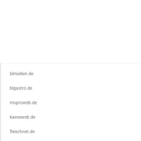
blmedien.de
blgastro.de
moproweb.de
kaeseweb.de
fleischnet.de