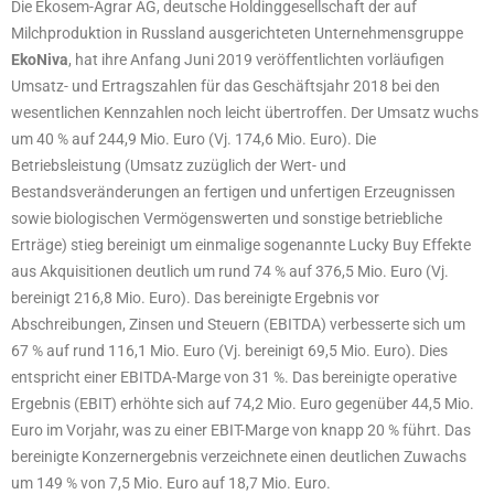
Die Ekosem-Agrar AG, deutsche Holdinggesellschaft der auf
Milchproduktion in Russland ausgerichteten Unternehmensgruppe
EkoNiva
, hat ihre Anfang Juni 2019 veröffentlichten vorläufigen
Umsatz- und Ertragszahlen für das Geschäftsjahr 2018 bei den
wesentlichen Kennzahlen noch leicht übertroffen. Der Umsatz wuchs
um 40 % auf 244,9 Mio. Euro (Vj. 174,6 Mio. Euro). Die
Betriebsleistung (Umsatz zuzüglich der Wert- und
Bestandsveränderungen an fertigen und unfertigen Erzeugnissen
sowie biologischen Vermögenswerten und sonstige betriebliche
Erträge) stieg bereinigt um einmalige sogenannte Lucky Buy Effekte
aus Akquisitionen deutlich um rund 74 % auf 376,5 Mio. Euro (Vj.
bereinigt 216,8 Mio. Euro). Das bereinigte Ergebnis vor
Abschreibungen, Zinsen und Steuern (EBITDA) verbesserte sich um
67 % auf rund 116,1 Mio. Euro (Vj. bereinigt 69,5 Mio. Euro). Dies
entspricht einer EBITDA-Marge von 31 %. Das bereinigte operative
Ergebnis (EBIT) erhöhte sich auf 74,2 Mio. Euro gegenüber 44,5 Mio.
Euro im Vorjahr, was zu einer EBIT-Marge von knapp 20 % führt. Das
bereinigte Konzernergebnis verzeichnete einen deutlichen Zuwachs
um 149 % von 7,5 Mio. Euro auf 18,7 Mio. Euro.