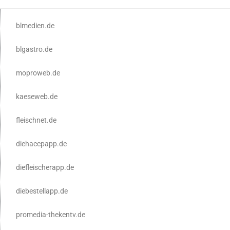
blmedien.de
blgastro.de
moproweb.de
kaeseweb.de
fleischnet.de
diehaccpapp.de
diefleischerapp.de
diebestellapp.de
promedia-thekentv.de