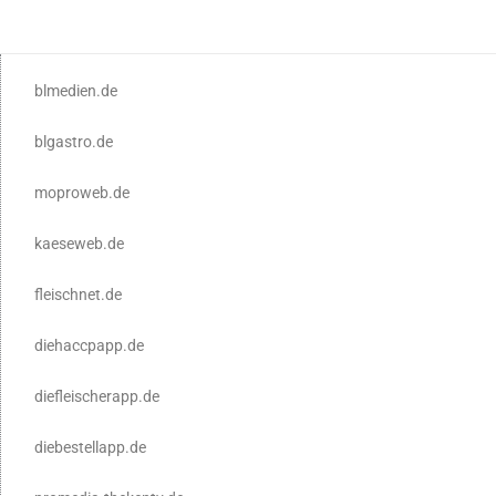
blmedien.de
blgastro.de
moproweb.de
kaeseweb.de
fleischnet.de
diehaccpapp.de
diefleischerapp.de
diebestellapp.de