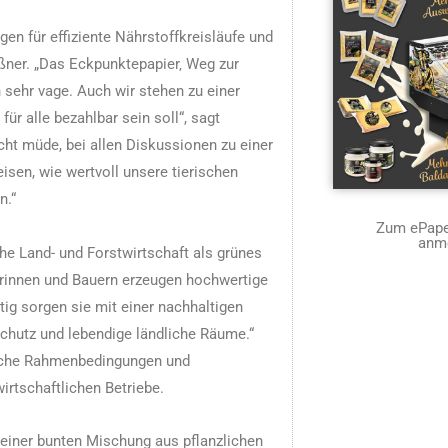
en für effiziente Nährstoffkreisläufe und
elßner. „Das Eckpunktepapier‚ Weg zur
 sehr vage. Auch wir stehen zu einer
ür alle bezahlbar sein soll“, sagt
cht müde, bei allen Diskussionen zu einer
isen, wie wertvoll unsere tierischen
n.“
Zum ePaper
anm
he Land- und Forstwirtschaft als grünes
erinnen und Bauern erzeugen hochwertige
ig sorgen sie mit einer nachhaltigen
schutz und lebendige ländliche Räume.“
liche Rahmenbedingungen und
irtschaftlichen Betriebe.
 einer bunten Mischung aus pflanzlichen