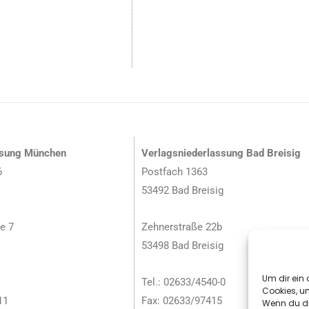
ssung München
Verlagsniederlassung Bad Breisig
6
Postfach 1363
53492 Bad Breisig
e 7
Zehnerstraße 22b
53498 Bad Breisig
Um dir ein 
Tel.: 02633/4540-0
Cookies, u
11
Fax: 02633/97415
Wenn du di