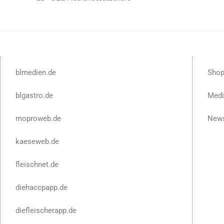
blmedien.de
Sho
blgastro.de
Medi
moproweb.de
News
kaeseweb.de
fleischnet.de
diehaccpapp.de
diefleischerapp.de