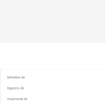
blmedien.de
blgastro.de
moproweb.de