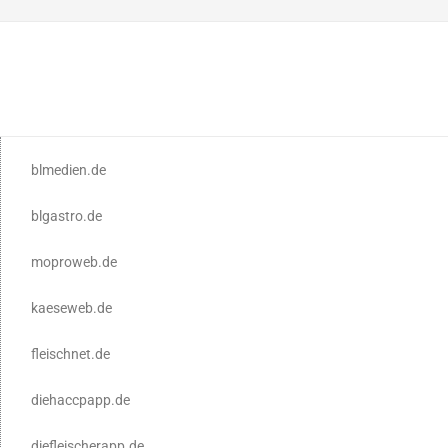
blmedien.de
blgastro.de
moproweb.de
kaeseweb.de
fleischnet.de
diehaccpapp.de
diefleischerapp.de