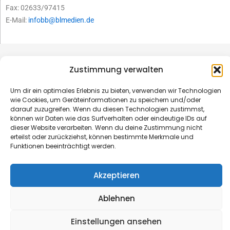
Fax: 02633/97415
E-Mail:
infobb@blmedien.de
Zustimmung verwalten
Um dir ein optimales Erlebnis zu bieten, verwenden wir Technologien
wie Cookies, um Geräteinformationen zu speichern und/oder
darauf zuzugreifen. Wenn du diesen Technologien zustimmst,
können wir Daten wie das Surfverhalten oder eindeutige IDs auf
dieser Website verarbeiten. Wenn du deine Zustimmung nicht
erteilst oder zurückziehst, können bestimmte Merkmale und
Funktionen beeinträchtigt werden.
© B&L MedienGesellschaft mbH & Co. KG
Akzeptieren
Made with ♥ by HLT GmbH & Co. KG
Ablehnen
Einstellungen ansehen