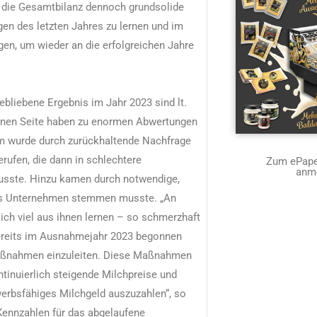
 die Gesamtbilanz dennoch grundsolide
gen des letzten Jahres zu lernen und im
en, um wieder an die erfolgreichen Jahre
ebliebene Ergebnis im Jahr 2023 sind lt.
inen Seite haben zu enormen Abwertungen
em wurde durch zurückhaltende Nachfrage
rufen, die dann in schlechtere
Zum ePaper
anm
musste. Hinzu kamen durch notwendige,
 das Unternehmen stemmen musste. „An
ch viel aus ihnen lernen – so schmerzhaft
ereits im Ausnahmejahr 2023 begonnen
aßnahmen einzuleiten. Diese Maßnahmen
ntinuierlich steigende Milchpreise und
werbsfähiges Milchgeld auszuzahlen“, so
Kennzahlen für das abgelaufene