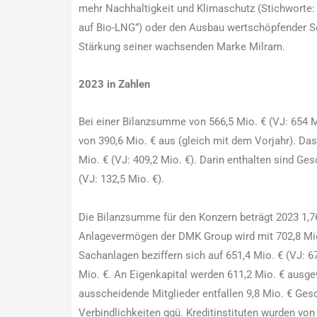
mehr Nachhaltigkeit und Klimaschutz (Stichworte: 
auf Bio-LNG”) oder den Ausbau wertschöpfender So
Stärkung seiner wachsenden Marke Milram.
2023 in Zahlen
Bei einer Bilanzsumme von 566,5 Mio. € (VJ: 654
von 390,6 Mio. € aus (gleich mit dem Vorjahr). Das
Mio. € (VJ: 409,2 Mio. €). Darin enthalten sind Ge
(VJ: 132,5 Mio. €).
Die Bilanzsumme für den Konzern beträgt 2023 1,76
Anlagevermögen der DMK Group wird mit 702,8 Mio.
Sachanlagen beziffern sich auf 651,4 Mio. € (VJ: 6
Mio. €. An Eigenkapital werden 611,2 Mio. € ausge
ausscheidende Mitglieder entfallen 9,8 Mio. € Gesc
Verbindlichkeiten ggü. Kreditinstituten wurden von