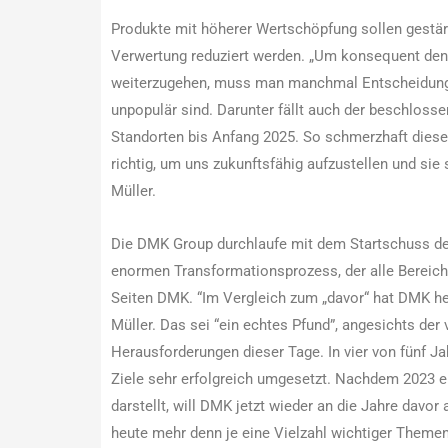
Produkte mit höherer Wertschöpfung sollen gestärk
Verwertung reduziert werden. „Um konsequent den
weiterzugehen, muss man manchmal Entscheidungen 
unpopulär sind. Darunter fällt auch der beschloss
Standorten bis Anfang 2025. So schmerzhaft diese 
richtig, um uns zukunftsfähig aufzustellen und sie 
Müller.
Die DMK Group durchlaufe mit dem Startschuss der
enormen Transformationsprozess, der alle Bereiche
Seiten DMK. “Im Vergleich zum „davor“ hat DMK heu
Müller. Das sei “ein echtes Pfund”, angesichts der
Herausforderungen dieser Tage. In vier von fünf 
Ziele sehr erfolgreich umgesetzt. Nachdem 2023 ei
darstellt, will DMK jetzt wieder an die Jahre davo
heute mehr denn je eine Vielzahl wichtiger Themen