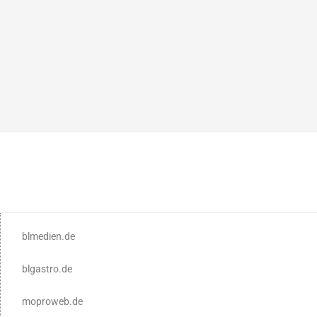
blmedien.de
blgastro.de
moproweb.de