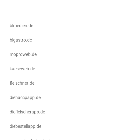
blmedien.de
blgastro.de
moproweb.de
kaeseweb.de
fleischnet.de
diehaccpapp.de
diefleischerapp.de
diebestellapp.de