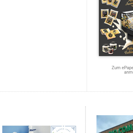
Zum ePaper
anm