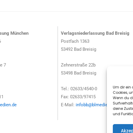
ssung München
Verlagsniederlassung Bad Breisig
6
Postfach 1363
53492 Bad Breisig
e 7
Zehnerstraße 22b
53498 Bad Breisig
Um dir ein 
Tel.: 02633/4540-0
Cookies, u
11
Fax: 02633/97415
Wenn du di
Surfverhalt
dien.de
E-Mail:
infobb@blmedien.de
deine Zust
und Funkti
Akzep