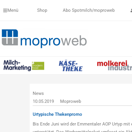
Zum
Menü
Shop
Abo Spotmilch/moproweb
Inhalt
springen
News
10.05.2019
Moproweb
Urtypische Thekenpromo
Bis Ende Juni wird der Emmentaler AOP Urtyp mit
unterstützt. Das Werbemittelpaket umfasst ein Akt