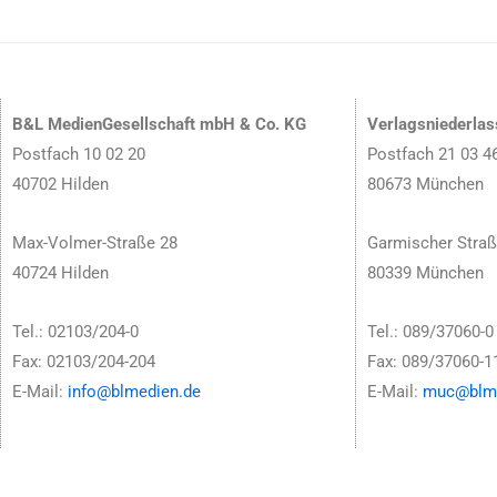
B&L MedienGesellschaft mbH & Co. KG
Verlagsniederla
Postfach 10 02 20
Postfach 21 03 4
40702 Hilden
80673 München
Max-Volmer-Straße 28
Garmischer Straß
40724 Hilden
80339 München
Tel.: 02103/204-0
Tel.: 089/37060-0
Fax: 02103/204-204
Fax: 089/37060-1
E-Mail:
info@blmedien.de
E-Mail:
muc@blme