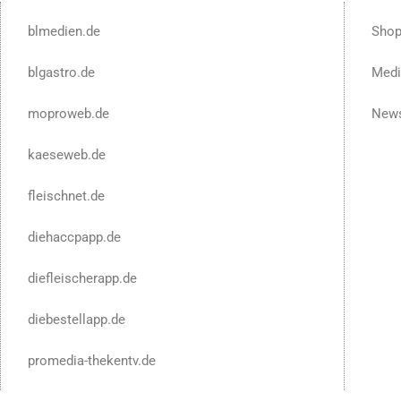
blmedien.de
Sho
blgastro.de
Medi
moproweb.de
News
kaeseweb.de
fleischnet.de
diehaccpapp.de
diefleischerapp.de
diebestellapp.de
promedia-thekentv.de