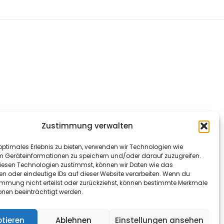
Zustimmung verwalten
optimales Erlebnis zu bieten, verwenden wir Technologien wie
m Geräteinformationen zu speichern und/oder darauf zuzugreifen.
esen Technologien zustimmst, können wir Daten wie das
en oder eindeutige IDs auf dieser Website verarbeiten. Wenn du
immung nicht erteilst oder zurückziehst, können bestimmte Merkmale
onen beeinträchtigt werden.
tieren
Ablehnen
Einstellungen ansehen