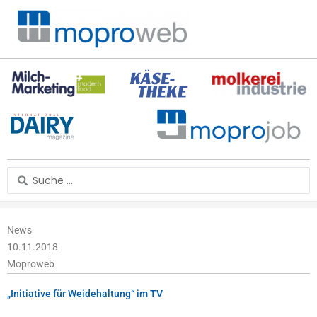
Zum
Inhalt
springen
Search
...
News
10.11.2018
Moproweb
„Initiative für Weidehaltung“ im TV