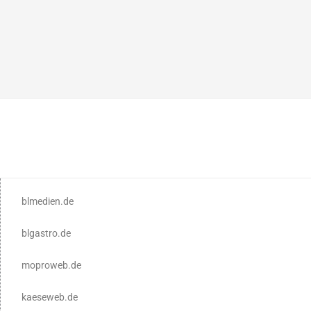
blmedien.de
blgastro.de
moproweb.de
kaeseweb.de