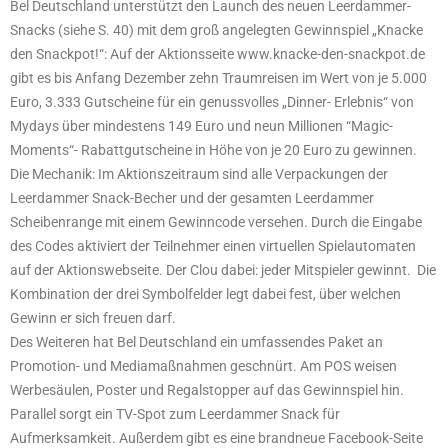
Bel Deutschland unterstützt den Launch des neuen Leerdammer-
Snacks (siehe S. 40) mit dem groß angelegten Gewinnspiel „Knacke
den Snackpot!“: Auf der Aktionsseite www.knacke-den-snackpot.de
gibt es bis Anfang Dezember zehn Traumreisen im Wert von je 5.000
Euro, 3.333 Gutscheine für ein genussvolles „Dinner- Erlebnis“ von
Mydays über mindestens 149 Euro und neun Millionen “Magic-
Moments“- Rabattgutscheine in Höhe von je 20 Euro zu gewinnen.
Die Mechanik: Im Aktionszeitraum sind alle Verpackungen der
Leerdammer Snack-Becher und der gesamten Leerdammer
Scheibenrange mit einem Gewinncode versehen. Durch die Eingabe
des Codes aktiviert der Teilnehmer einen virtuellen Spielautomaten
auf der Aktionswebseite. Der Clou dabei: jeder Mitspieler gewinnt. Die
Kombination der drei Symbolfelder legt dabei fest, über welchen
Gewinn er sich freuen darf.
Des Weiteren hat Bel Deutschland ein umfassendes Paket an
Promotion- und Mediamaßnahmen geschnürt. Am POS weisen
Werbesäulen, Poster und Regalstopper auf das Gewinnspiel hin.
Parallel sorgt ein TV-Spot zum Leerdammer Snack für
Aufmerksamkeit. Außerdem gibt es eine brandneue Facebook-Seite