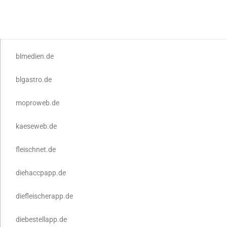
blmedien.de
blgastro.de
moproweb.de
kaeseweb.de
fleischnet.de
diehaccpapp.de
diefleischerapp.de
diebestellapp.de