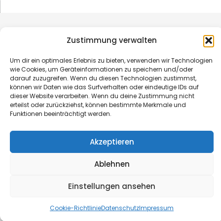
Zustimmung verwalten
Um dir ein optimales Erlebnis zu bieten, verwenden wir Technologien
wie Cookies, um Geräteinformationen zu speichern und/oder
darauf zuzugreifen. Wenn du diesen Technologien zustimmst,
können wir Daten wie das Surfverhalten oder eindeutige IDs auf
dieser Website verarbeiten. Wenn du deine Zustimmung nicht
erteilst oder zurückziehst, können bestimmte Merkmale und
Funktionen beeinträchtigt werden.
© B&L MedienGesellschaft mbH & Co. KG
Akzeptieren
Made with ♥ by HLT GmbH & Co. KG
Ablehnen
Einstellungen ansehen
Cookie-Richtlinie
Datenschutz
Impressum