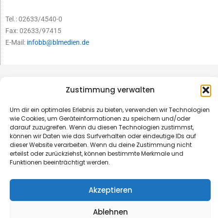
Tel.: 02633/4540-0
Fax: 02633/97415
E-Mail:
infobb@blmedien.de
Zustimmung verwalten
Um dir ein optimales Erlebnis zu bieten, verwenden wir Technologien
wie Cookies, um Geräteinformationen zu speichern und/oder
darauf zuzugreifen. Wenn du diesen Technologien zustimmst,
können wir Daten wie das Surfverhalten oder eindeutige IDs auf
dieser Website verarbeiten. Wenn du deine Zustimmung nicht
erteilst oder zurückziehst, können bestimmte Merkmale und
Funktionen beeinträchtigt werden.
© B&L MedienGesellschaft mbH & Co. KG
Akzeptieren
Made with ♥ by HLT GmbH & Co. KG
Ablehnen