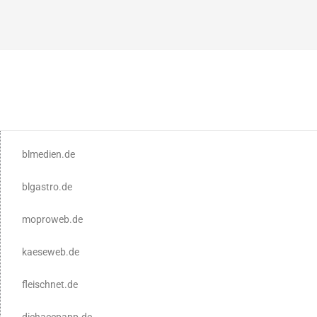
blmedien.de
blgastro.de
moproweb.de
kaeseweb.de
fleischnet.de
diehaccpapp.de