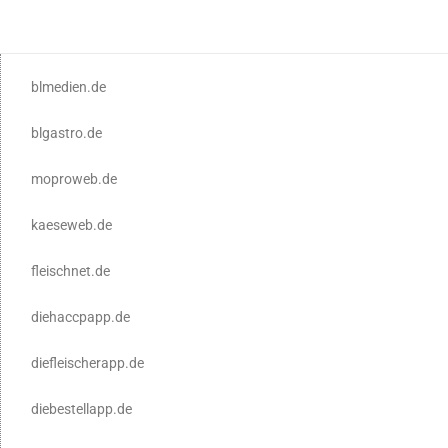
blmedien.de
blgastro.de
moproweb.de
kaeseweb.de
fleischnet.de
diehaccpapp.de
diefleischerapp.de
diebestellapp.de