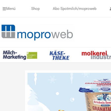
Zum
Menü
Shop
Abo Spotmilch/moproweb
Inhalt
springen