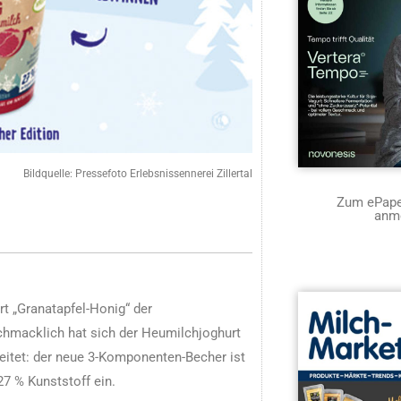
Bildquelle: Pressefoto Erlebsnissennerei Zillertal
Zum ePaper
anm
t „Granatapfel-Honig“ der
schmacklich hat sich der Heumilchjoghurt
eitet: der neue 3-Komponenten-Becher ist
27 % Kunststoff ein.