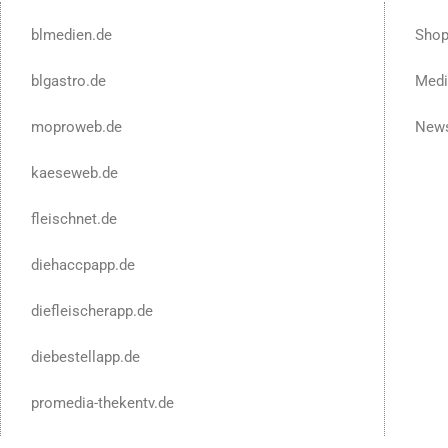
blmedien.de
Sho
blgastro.de
Medi
moproweb.de
News
kaeseweb.de
fleischnet.de
diehaccpapp.de
diefleischerapp.de
diebestellapp.de
promedia-thekentv.de