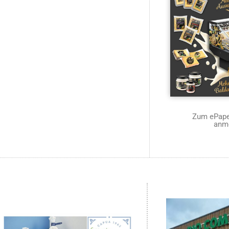
Zum ePaper
anm