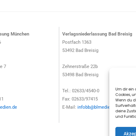
ssung München
Verlagsniederlassung Bad Breisig
6
Postfach 1363
53492 Bad Breisig
e 7
Zehnerstraße 22b
53498 Bad Breisig
Um dir ein 
Tel.: 02633/4540-0
Cookies, u
11
Fax: 02633/97415
Wenn du di
Surfverhalt
dien.de
E-Mail:
infobb@blmedien.de
deine Zust
und Funkti
Akzep