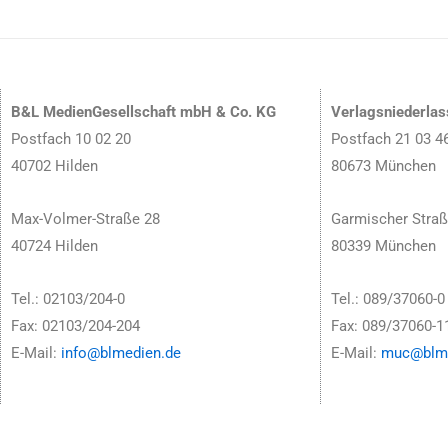
B&L MedienGesellschaft mbH & Co. KG
Verlagsniederla
Postfach 10 02 20
Postfach 21 03 4
40702 Hilden
80673 München
Max-Volmer-Straße 28
Garmischer Straß
40724 Hilden
80339 München
Tel.: 02103/204-0
Tel.: 089/37060-0
Fax: 02103/204-204
Fax: 089/37060-1
E-Mail:
info@blmedien.de
E-Mail:
muc@blme