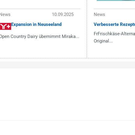
News
10.09.2025
News
Expansion in Neuseeland
Verbesserte Rezept
FrFrischkäse-Alterna
Open Country Dairy übernimmt Miraka...
Original...