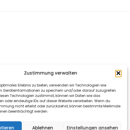
Zustimmung verwalten
optimales Erlebnis zu bieten, verwenden wir Technologien wie
m Geräteinformationen zu speichern und/oder darauf zuzugreifen.
esen Technologien zustimmst, können wir Daten wie das
en oder eindeutige IDs auf dieser Website verarbeiten. Wenn du
immung nicht erteilst oder zurückziehst, können bestimmte Merkmale
onen beeinträchtigt werden.
tieren
Ablehnen
Einstellungen ansehen