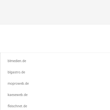
blmedien.de
blgastro.de
moproweb.de
kaeseweb.de
fleischnet.de