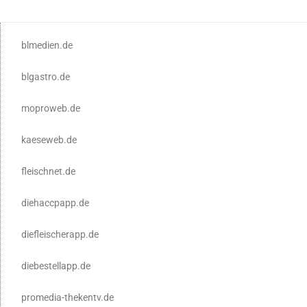
blmedien.de
blgastro.de
moproweb.de
kaeseweb.de
fleischnet.de
diehaccpapp.de
diefleischerapp.de
diebestellapp.de
promedia-thekentv.de