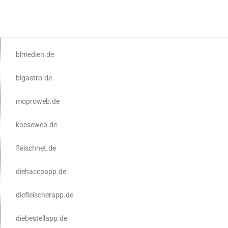
blmedien.de
blgastro.de
moproweb.de
kaeseweb.de
fleischnet.de
diehaccpapp.de
diefleischerapp.de
diebestellapp.de