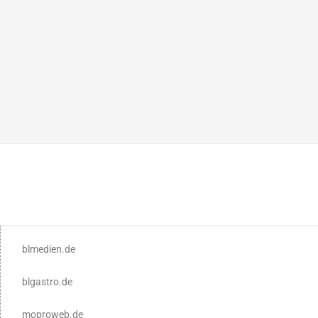
blmedien.de
blgastro.de
moproweb.de