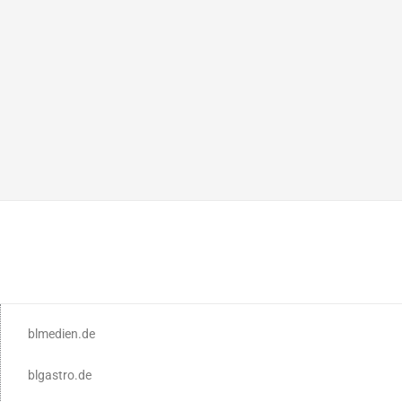
blmedien.de
blgastro.de