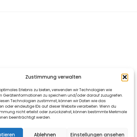
Zustimmung verwalten
optimales Erlebnis zu bieten, verwenden wir Technologien wie
m Geräteinformationen zu speichern und/oder darauf zuzugreifen.
esen Technologien zustimmst, können wir Daten wie das
en oder eindeutige IDs auf dieser Website verarbeiten. Wenn du
immung nicht erteilst oder zurückziehst, können bestimmte Merkmale
onen beeinträchtigt werden.
tieren
Ablehnen
Einstellungen ansehen