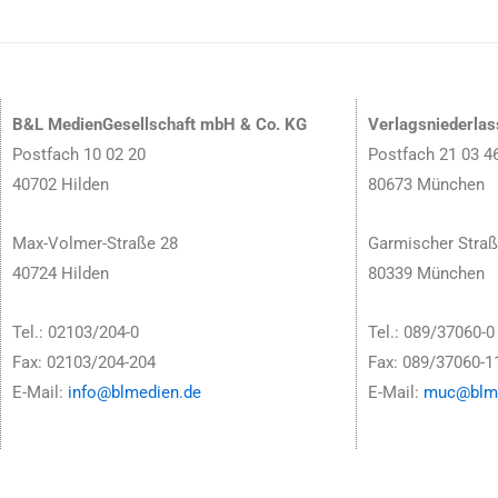
B&L MedienGesellschaft mbH & Co. KG
Verlagsniederla
Postfach 10 02 20
Postfach 21 03 4
40702 Hilden
80673 München
Max-Volmer-Straße 28
Garmischer Straß
40724 Hilden
80339 München
Tel.: 02103/204-0
Tel.: 089/37060-0
Fax: 02103/204-204
Fax: 089/37060-1
E-Mail:
info@blmedien.de
E-Mail:
muc@blme