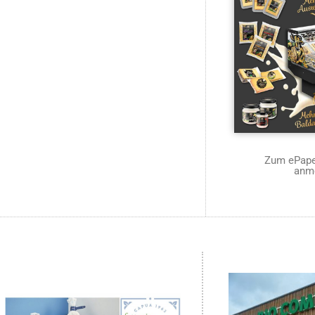
Zum ePaper
anm