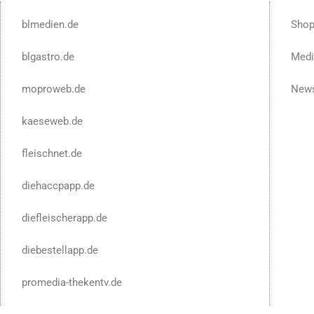
blmedien.de
Sho
blgastro.de
Medi
moproweb.de
News
kaeseweb.de
fleischnet.de
diehaccpapp.de
diefleischerapp.de
diebestellapp.de
promedia-thekentv.de