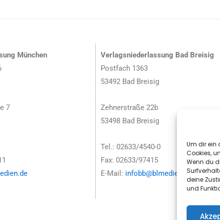
ssung München
Verlagsniederlassung Bad Breisig
6
Postfach 1363
53492 Bad Breisig
e 7
Zehnerstraße 22b
53498 Bad Breisig
Um dir ein 
Tel.: 02633/4540-0
Cookies, u
11
Fax: 02633/97415
Wenn du di
Surfverhalt
dien.de
E-Mail:
infobb@blmedien.de
deine Zust
und Funkti
Akzep