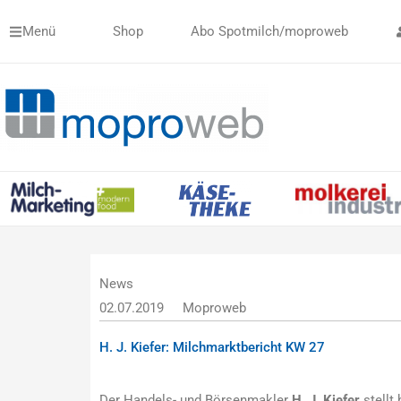
Zum
Menü
Shop
Abo Spotmilch/moproweb
Inhalt
springen
News
02.07.2019
Moproweb
H. J. Kiefer: Milchmarktbericht KW 27
Der Handels- und Börsenmakler
H. J. Kiefer
stellt 