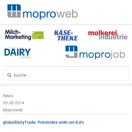
Zum
Inhalt
springen
Search
...
News
05.08.2014
Moproweb
globalDairyTrade: Preisindex sinkt um 8,4%