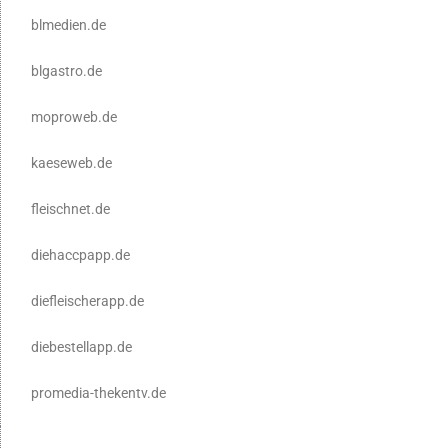
blmedien.de
blgastro.de
moproweb.de
kaeseweb.de
fleischnet.de
diehaccpapp.de
diefleischerapp.de
diebestellapp.de
promedia-thekentv.de