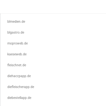
blmedien.de
blgastro.de
moproweb.de
kaeseweb.de
fleischnet.de
diehaccpapp.de
diefleischerapp.de
diebestellapp.de