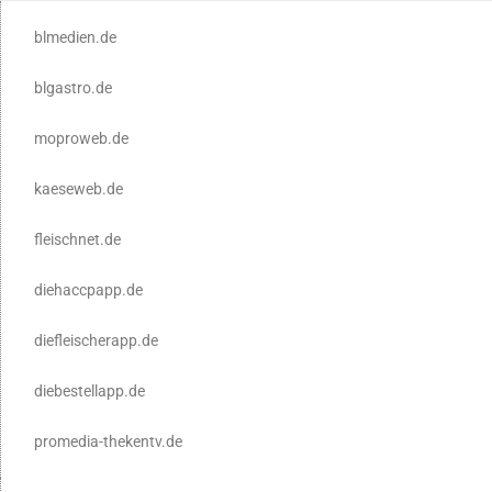
blmedien.de
blgastro.de
moproweb.de
kaeseweb.de
fleischnet.de
diehaccpapp.de
diefleischerapp.de
diebestellapp.de
promedia-thekentv.de