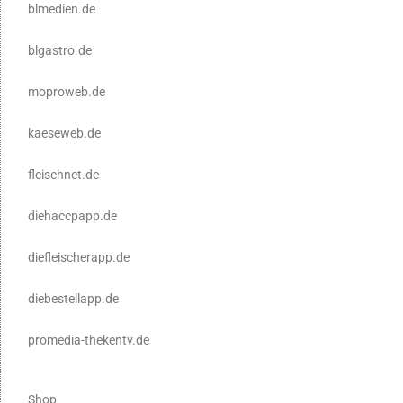
blmedien.de
blgastro.de
moproweb.de
kaeseweb.de
fleischnet.de
diehaccpapp.de
diefleischerapp.de
diebestellapp.de
promedia-thekentv.de
Shop