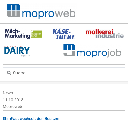
Zum
Inhalt
springen
Search
...
News
11.10.2018
Moproweb
SlimFast wechselt den Besitzer