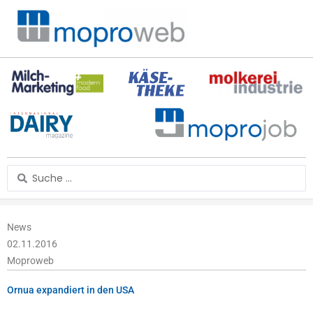
Zum
Inhalt
springen
Search
...
News
02.11.2016
Moproweb
Ornua expandiert in den USA