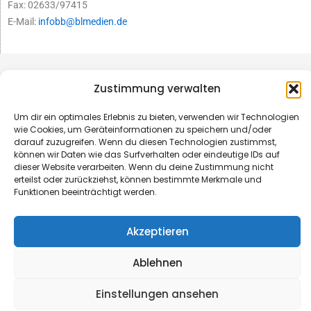
Fax: 02633/97415
E-Mail:
infobb@blmedien.de
Zustimmung verwalten
Um dir ein optimales Erlebnis zu bieten, verwenden wir Technologien
wie Cookies, um Geräteinformationen zu speichern und/oder
darauf zuzugreifen. Wenn du diesen Technologien zustimmst,
können wir Daten wie das Surfverhalten oder eindeutige IDs auf
dieser Website verarbeiten. Wenn du deine Zustimmung nicht
erteilst oder zurückziehst, können bestimmte Merkmale und
Funktionen beeinträchtigt werden.
© B&L MedienGesellschaft mbH & Co. KG
Akzeptieren
Made with ♥ by HLT GmbH & Co. KG
Ablehnen
Einstellungen ansehen