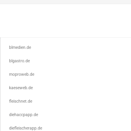
blmedien.de
blgastro.de
moproweb.de
kaeseweb.de
fleischnet.de
diehaccpapp.de
diefleischerapp.de