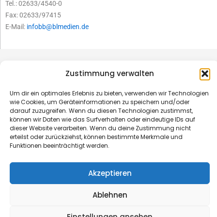
Tel.: 02633/4540-0
Fax: 02633/97415
E-Mail:
infobb@blmedien.de
Zustimmung verwalten
Um dir ein optimales Erlebnis zu bieten, verwenden wir Technologien
wie Cookies, um Geräteinformationen zu speichern und/oder
darauf zuzugreifen. Wenn du diesen Technologien zustimmst,
können wir Daten wie das Surfverhalten oder eindeutige IDs auf
dieser Website verarbeiten. Wenn du deine Zustimmung nicht
erteilst oder zurückziehst, können bestimmte Merkmale und
Funktionen beeinträchtigt werden.
© B&L MedienGesellschaft mbH & Co. KG
Akzeptieren
Made with ♥ by HLT GmbH & Co. KG
Ablehnen
Einstellungen ansehen