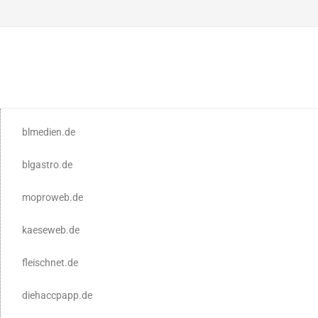
blmedien.de
blgastro.de
moproweb.de
kaeseweb.de
fleischnet.de
diehaccpapp.de