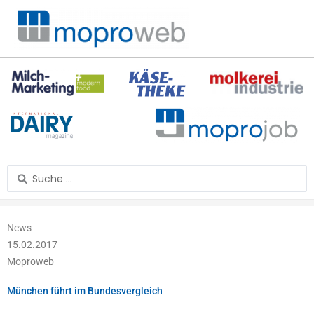
Zum
Inhalt
springen
Search
...
News
15.02.2017
Moproweb
München führt im Bundesvergleich