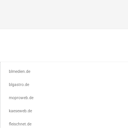
blmedien.de
blgastro.de
moproweb.de
kaeseweb.de
fleischnet.de