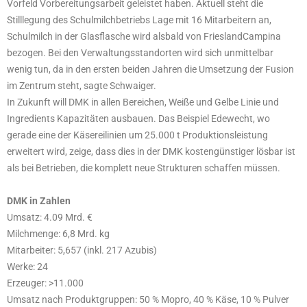
Vorfeld Vorbereitungsarbeit geleistet haben. Aktuell steht die
Stilllegung des Schulmilchbetriebs Lage mit 16 Mitarbeitern an,
Schulmilch in der Glasflasche wird alsbald von FrieslandCampina
bezogen. Bei den Verwaltungsstandorten wird sich unmittelbar
wenig tun, da in den ersten beiden Jahren die Umsetzung der Fusion
im Zentrum steht, sagte Schwaiger.
In Zukunft will DMK in allen Bereichen, Weiße und Gelbe Linie und
Ingredients Kapazitäten ausbauen. Das Beispiel Edewecht, wo
gerade eine der Käsereilinien um 25.000 t Produktionsleistung
erweitert wird, zeige, dass dies in der DMK kostengünstiger lösbar ist
als bei Betrieben, die komplett neue Strukturen schaffen müssen.
DMK in Zahlen
Umsatz: 4.09 Mrd. €
Milchmenge: 6,8 Mrd. kg
Mitarbeiter: 5,657 (inkl. 217 Azubis)
Werke: 24
Erzeuger: >11.000
Umsatz nach Produktgruppen: 50 % Mopro, 40 % Käse, 10 % Pulver