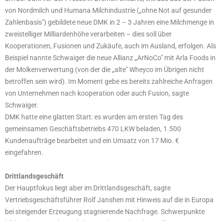
von Nordmilch und Humana Milchindustrie („ohne Not auf gesunder
Zahlenbasis") gebildete neue DMK in 2 – 3 Jahren eine Milchmenge in
zweistelliger Milliardenhöhe verarbeiten – dies soll über
Kooperationen, Fusionen und Zukäufe, auch im Ausland, erfolgen. Als
Beispiel nannte Schwaiger die neue Allianz „ArNoCo" mit Arla Foods in
der Molkenverwertung (von der die „alte" Wheyco im Übrigen nicht
betroffen sein wird). Im Moment gebe es bereits zahlreiche Anfragen
von Unternehmen nach kooperation oder auch Fusion, sagte
Schwaiger.
DMK hatte eine glatten Start: es wurden am ersten Tag des
gemeinsamen Geschäftsbetriebs 470 LKW beladen, 1.500
Kundenaufträge bearbeitet und ein Umsatz von 17 Mio. €
eingefahren.
Drittlandsgeschäft
Der Hauptfokus liegt aber im Drittlandsgeschäft, sagte
Vertriebsgeschäftsführer Rolf Janshen mit Hinweis auf die in Europa
bei steigender Erzeugung stagnierende Nachfrage. Schwerpunkte