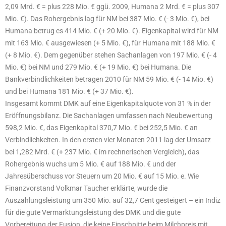
2,09 Mrd. € = plus 228 Mio. € ggü. 2009, Humana 2 Mrd. € = plus 307
Mio. €). Das Rohergebnis lag für NM bei 387 Mio. € (- 3 Mio. €), bei
Humana betrug es 414 Mio. € (+ 20 Mio. €). Eigenkapital wird für NM
mit 163 Mio. € ausgewiesen (+ 5 Mio. €), für Humana mit 188 Mio. €
(+ 8 Mio. €). Dem gegenüber stehen Sachanlagen von 197 Mio. € (- 4
Mio. €) bei NM und 279 Mio. € (+ 19 Mio. €) bei Humana. Die
Bankverbindlichkeiten betragen 2010 für NM 59 Mio. € (- 14 Mio. €)
und bei Humana 181 Mio. € (+ 37 Mio. €).
Insgesamt kommt DMK auf eine Eigenkapitalquote von 31 % in der
Eröffnungsbilanz. Die Sachanlagen umfassen nach Neubewertung
598,2 Mio. €, das Eigenkapital 370,7 Mio. € bei 252,5 Mio. € an
Verbindlichkeiten. In den ersten vier Monaten 2011 lag der Umsatz
bei 1,282 Mrd. € (+ 237 Mio. € im rechnerischen Vergleich), das
Rohergebnis wuchs um 5 Mio. € auf 188 Mio. € und der
Jahresüberschuss vor Steuern um 20 Mio. € auf 15 Mio. e. Wie
Finanzvorstand Volkmar Taucher erklärte, wurde die
Auszahlungsleistung um 350 Mio. auf 32,7 Cent gesteigert – ein Indiz
für die gute Vermarktungsleistung des DMK und die gute
Vorbereitung der Fusion, die keine Einschnitte beim Milchpreis mit