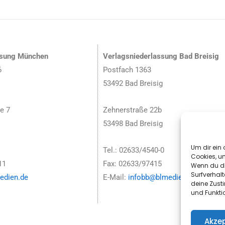
ssung München
Verlagsniederlassung Bad Breisig
6
Postfach 1363
53492 Bad Breisig
e 7
Zehnerstraße 22b
53498 Bad Breisig
Um dir ein 
Tel.: 02633/4540-0
Cookies, u
11
Fax: 02633/97415
Wenn du di
Surfverhalt
dien.de
E-Mail:
infobb@blmedien.de
deine Zust
und Funkti
Akzep