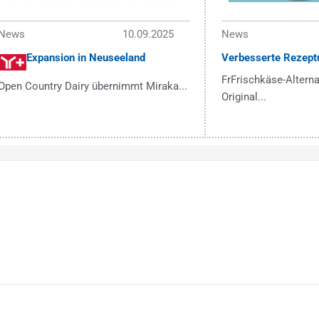
News
10.09.2025
News
Expansion in Neuseeland
Verbesserte Rezept
FrFrischkäse-Alterna
Open Country Dairy übernimmt Miraka...
Original...