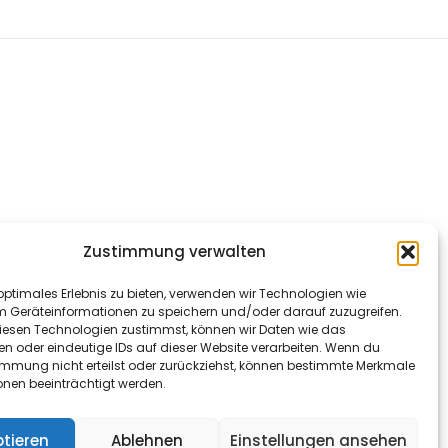
Zustimmung verwalten
optimales Erlebnis zu bieten, verwenden wir Technologien wie
m Geräteinformationen zu speichern und/oder darauf zuzugreifen.
esen Technologien zustimmst, können wir Daten wie das
en oder eindeutige IDs auf dieser Website verarbeiten. Wenn du
immung nicht erteilst oder zurückziehst, können bestimmte Merkmale
onen beeinträchtigt werden.
tieren
Ablehnen
Einstellungen ansehen