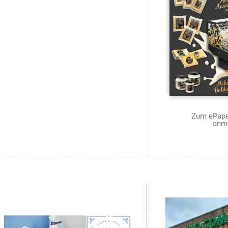
Zum ePaper
anm