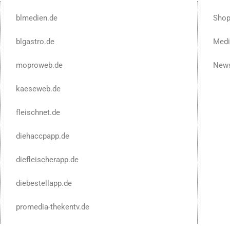
blmedien.de
Sho
blgastro.de
Medi
moproweb.de
News
kaeseweb.de
fleischnet.de
diehaccpapp.de
diefleischerapp.de
diebestellapp.de
promedia-thekentv.de