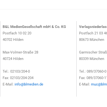
B&L MedienGesellschaft mbH & Co. KG
Verlagsniederla
Postfach 10 02 20
Postfach 21 03 4
40702 Hilden
80673 München
Max-Volmer-Straße 28
Garmischer Straß
40724 Hilden
80339 München
Tel.: 02103/204-0
Tel.: 089/37060-0
Fax: 02103/204-204
Fax: 089/37060-1
E-Mail:
info@blmedien.de
E-Mail:
muc@blme