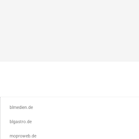
blmedien.de
blgastro.de
moproweb.de