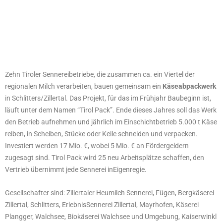
Zehn Tiroler Sennereibetriebe, die zusammen ca. ein Viertel der
regionalen Milch verarbeiten, bauen gemeinsam ein
Käseabpackwerk
in Schlitters/Zillertal. Das Projekt, für das im Frühjahr Baubeginn ist,
läuft unter dem Namen “Tirol Pack”. Ende dieses Jahres soll das Werk
den Betrieb aufnehmen und jährlich im Einschichtbetrieb 5.000 t Käse
reiben, in Scheiben, Stücke oder Keile schneiden und verpacken.
Investiert werden 17 Mio. €, wobei 5 Mio. € an Fördergeldern
zugesagt sind. Tirol Pack wird 25 neu Arbeitsplätze schaffen, den
Vertrieb übernimmt jede Sennerei inEigenregie.
Gesellschafter sind: Zillertaler Heumilch Sennerei, Fügen, Bergkäserei
Zillertal, Schlitters, ErlebnisSennerei Zillertal, Mayrhofen, Käserei
Plangger, Walchsee, Biokäserei Walchsee und Umgebung, Kaiserwinkl