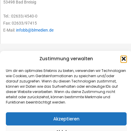
53498 Bad Breisig
Tel.: 02633/4540-0
Fax: 02633/97415
E-Mail:
infobb@blmedien.de
Zustimmung verwalten
Um dir ein optimales Erlebnis zu bieten, verwenden wir Technologien
wie Cookies, um Geräteinformationen zu speichern und/oder
darauf zuzugreifen. Wenn du diesen Technologien zustimmst,
können wir Daten wie das Surfverhalten oder eindeutige IDs auf
dieser Website verarbeiten. Wenn du deine Zustimmung nicht
erteilst oder zurückziehst, können bestimmte Merkmale und
Funktionen beeinträchtigt werden.
© B&L MedienGesellschaft mbH & Co. KG
Akzeptieren
Made with ♥ by HLT GmbH & Co. KG