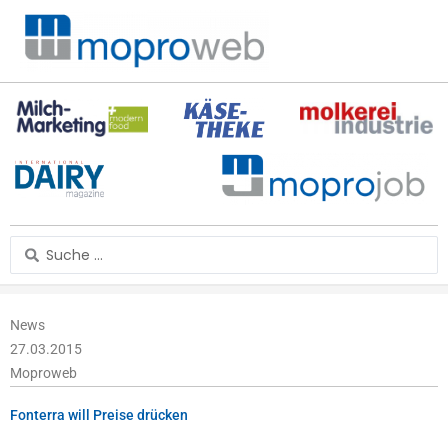
Zum
Inhalt
springen
Search
...
News
27.03.2015
Moproweb
Fonterra will Preise drücken