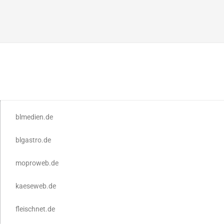
blmedien.de
blgastro.de
moproweb.de
kaeseweb.de
fleischnet.de