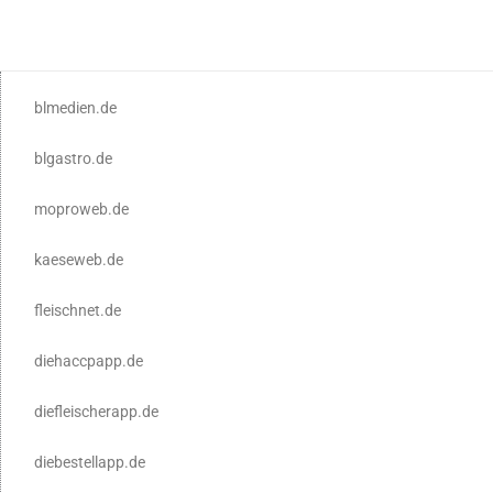
blmedien.de
blgastro.de
moproweb.de
kaeseweb.de
fleischnet.de
diehaccpapp.de
diefleischerapp.de
diebestellapp.de