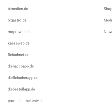
blmedien.de
Sho
blgastro.de
Medi
moproweb.de
News
kaeseweb.de
fleischnet.de
diehaccpapp.de
diefleischerapp.de
diebestellapp.de
promedia-thekentv.de