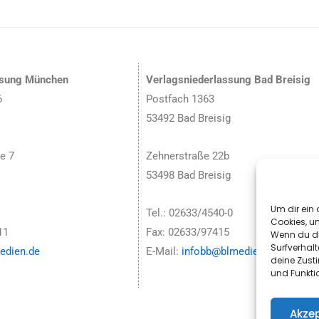
ssung München
Verlagsniederlassung Bad Breisig
6
Postfach 1363
53492 Bad Breisig
e 7
Zehnerstraße 22b
53498 Bad Breisig
Um dir ein 
Tel.: 02633/4540-0
Cookies, u
11
Fax: 02633/97415
Wenn du di
Surfverhalt
dien.de
E-Mail:
infobb@blmedien.de
deine Zust
und Funkti
Akzep