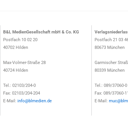
B&L MedienGesellschaft mbH & Co. KG
Verlagsniederla
Postfach 10 02 20
Postfach 21 03 4
40702 Hilden
80673 München
Max-Volmer-Straße 28
Garmischer Straß
40724 Hilden
80339 München
Tel.: 02103/204-0
Tel.: 089/37060-0
Fax: 02103/204-204
Fax: 089/37060-1
E-Mail:
info@blmedien.de
E-Mail:
muc@blme