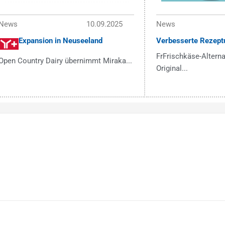
News
10.09.2025
News
Expansion in Neuseeland
Verbesserte Rezept
FrFrischkäse-Alterna
Open Country Dairy übernimmt Miraka...
Original...