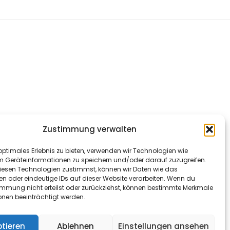
Zustimmung verwalten
optimales Erlebnis zu bieten, verwenden wir Technologien wie
m Geräteinformationen zu speichern und/oder darauf zuzugreifen.
esen Technologien zustimmst, können wir Daten wie das
en oder eindeutige IDs auf dieser Website verarbeiten. Wenn du
immung nicht erteilst oder zurückziehst, können bestimmte Merkmale
onen beeinträchtigt werden.
tieren
Ablehnen
Einstellungen ansehen