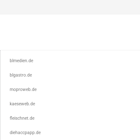
blmedien.de
blgastro.de
moproweb.de
kaeseweb.de
fleischnet.de
diehaccpapp.de