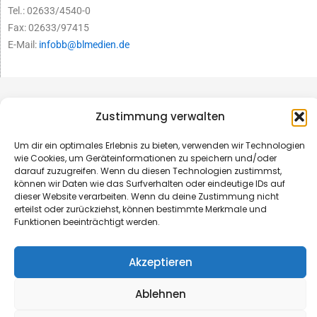
Tel.: 02633/4540-0
Fax: 02633/97415
E-Mail:
infobb@blmedien.de
Zustimmung verwalten
Um dir ein optimales Erlebnis zu bieten, verwenden wir Technologien
wie Cookies, um Geräteinformationen zu speichern und/oder
darauf zuzugreifen. Wenn du diesen Technologien zustimmst,
können wir Daten wie das Surfverhalten oder eindeutige IDs auf
dieser Website verarbeiten. Wenn du deine Zustimmung nicht
erteilst oder zurückziehst, können bestimmte Merkmale und
Funktionen beeinträchtigt werden.
© B&L MedienGesellschaft mbH & Co. KG
Akzeptieren
Made with ♥ by HLT GmbH & Co. KG
Ablehnen