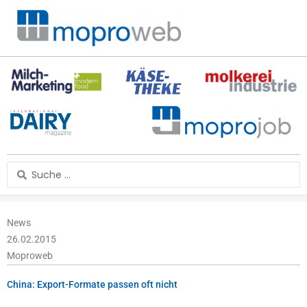
Zum
Inhalt
springen
Search
...
News
26.02.2015
Moproweb
China: Export-Formate passen oft nicht