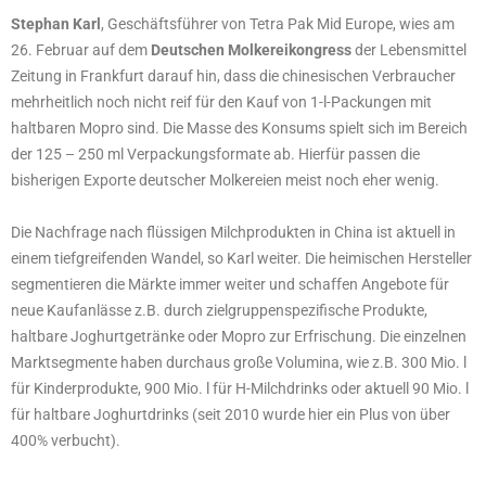
Stephan Karl
, Geschäftsführer von Tetra Pak Mid Europe, wies am
26. Februar auf dem
Deutschen Molkereikongress
der Lebensmittel
Zeitung in Frankfurt darauf hin, dass die chinesischen Verbraucher
mehrheitlich noch nicht reif für den Kauf von 1-l-Packungen mit
haltbaren Mopro sind. Die Masse des Konsums spielt sich im Bereich
der 125 – 250 ml Verpackungsformate ab. Hierfür passen die
bisherigen Exporte deutscher Molkereien meist noch eher wenig.
Die Nachfrage nach flüssigen Milchprodukten in China ist aktuell in
einem tiefgreifenden Wandel, so Karl weiter. Die heimischen Hersteller
segmentieren die Märkte immer weiter und schaffen Angebote für
neue Kaufanlässe z.B. durch zielgruppenspezifische Produkte,
haltbare Joghurtgetränke oder Mopro zur Erfrischung. Die einzelnen
Marktsegmente haben durchaus große Volumina, wie z.B. 300 Mio. l
für Kinderprodukte, 900 Mio. l für H-Milchdrinks oder aktuell 90 Mio. l
für haltbare Joghurtdrinks (seit 2010 wurde hier ein Plus von über
400% verbucht).