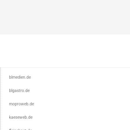
blmedien.de
blgastro.de
moproweb.de
kaeseweb.de