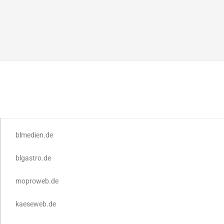
blmedien.de
blgastro.de
moproweb.de
kaeseweb.de