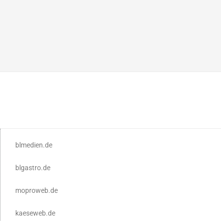
blmedien.de
blgastro.de
moproweb.de
kaeseweb.de