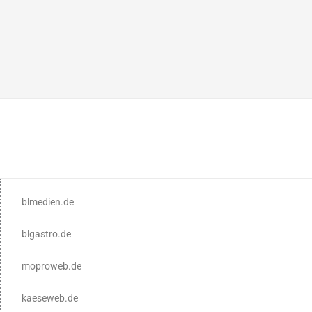
blmedien.de
blgastro.de
moproweb.de
kaeseweb.de