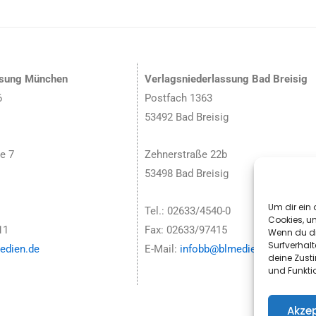
ssung München
Verlagsniederlassung Bad Breisig
6
Postfach 1363
53492 Bad Breisig
e 7
Zehnerstraße 22b
53498 Bad Breisig
Um dir ein 
Tel.: 02633/4540-0
Cookies, u
11
Fax: 02633/97415
Wenn du di
Surfverhalt
dien.de
E-Mail:
infobb@blmedien.de
deine Zust
und Funkti
Akzep