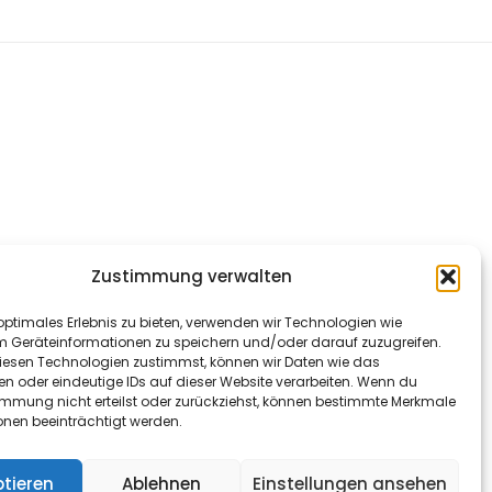
Zustimmung verwalten
optimales Erlebnis zu bieten, verwenden wir Technologien wie
m Geräteinformationen zu speichern und/oder darauf zuzugreifen.
esen Technologien zustimmst, können wir Daten wie das
en oder eindeutige IDs auf dieser Website verarbeiten. Wenn du
immung nicht erteilst oder zurückziehst, können bestimmte Merkmale
onen beeinträchtigt werden.
tieren
Ablehnen
Einstellungen ansehen