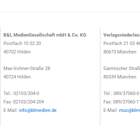
B&L MedienGesellschaft mbH & Co. KG
Verlagsniederla
Postfach 10 02 20
Postfach 21 03 4
40702 Hilden
80673 München
Max-Volmer-Straße 28
Garmischer Straß
40724 Hilden
80339 München
Tel.: 02103/204-0
Tel.: 089/37060-0
Fax: 02103/204-204
Fax: 089/37060-1
E-Mail:
info@blmedien.de
E-Mail:
muc@blme