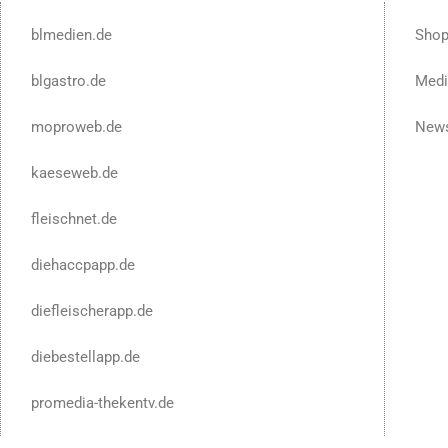
blmedien.de
Sho
blgastro.de
Medi
moproweb.de
News
kaeseweb.de
fleischnet.de
diehaccpapp.de
diefleischerapp.de
diebestellapp.de
promedia-thekentv.de